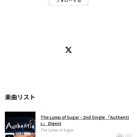
フォローする
京都府
ロック
OFFICIAL WEBSITE
2013年5月、高校の軽音部で太田涼介(Vo.Gt.)、ず、(Ba.)、佑(Dr.)にて結成さ
れた、京都を中心に活動している平均年齢18歳3ピースロックバンド。
王道でどこか新しいかつ懐かしいサウンドを3人ならではの疾走感で駆け抜け
る！
スクールズアウト2015関西優勝
BIGMAMA 10代限定ツアー大阪ライブ出演
未確認フェスティバル2016準グランプリ
楽曲リスト
など活動の幅を広げている。
The Lump of Sugar - 2nd Single 「Authenti
c」 Digest
The Lump of Sugar