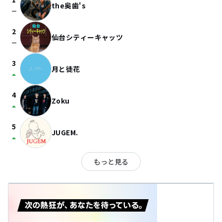
the奥歯's
check_indeterminate_small
2
仙台シティーキャッツ
check_indeterminate_small
3
月と徒花
arrow_drop_up
4
Zoku
arrow_drop_up
5
JUGEM.
arrow_drop_up
もっと見る