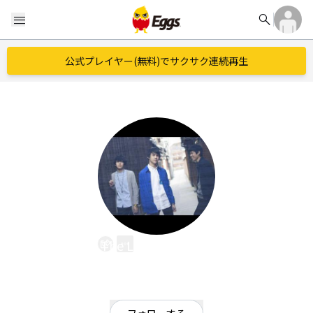
search
menu
公式プレイヤー(無料)でサクサク連続再生
The Lump of Sugar
EggsID：
M159800034
1,964
フォロワー