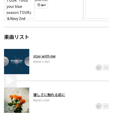
『Into your blue season
location_on
神戸
TOUR』＆Navy 2nd demo
「だまってそばにいて」リ
リース アルデバランのよう
にツアー
楽曲リスト
stay with me
Marie's Girl
優しさに触れる前に
Marie's Girl