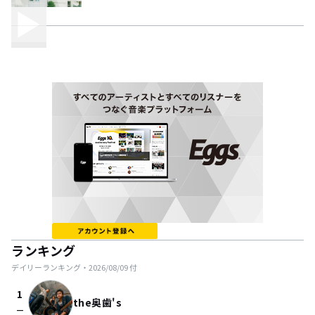
ランキング
デイリーランキング・
2026/08/09
付
1
the奥歯's
check_indeterminate_small