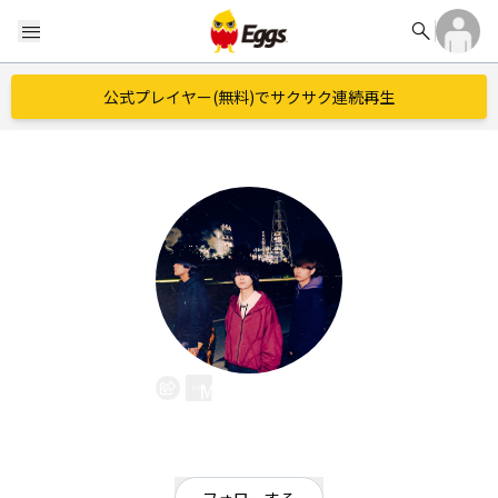
search
menu
公式プレイヤー(無料)でサクサク連続再生
Marie's Girl
EggsID：
mariesgirl_kobe
2,635
フォロワー