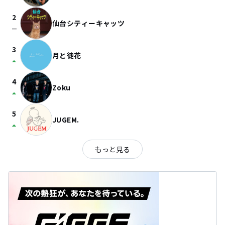
2
仙台シティーキャッツ
check_indeterminate_small
3
月と徒花
arrow_drop_up
4
Zoku
arrow_drop_up
5
JUGEM.
arrow_drop_up
もっと見る