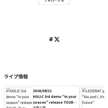
フォローする
兵庫県
ロック
/
パンク・メロコア・ハードコア
OFFICIAL WEBSITE
兵庫神戸発3ピースロックバンド、マリーズガール
Vo.Ba.ハヤシケンタロウ
Gt.Cho.ノダユキオ
Dr.マエダシンヤ
ライブ情報
2026/08/21
HOLIC 3rd demo “In your
season” release TOUR
太陽と虎