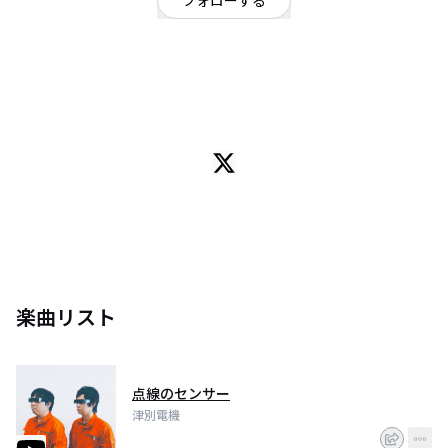
フォローする
北海道
ポップ
/
ポップ
OFFICIAL WEBSITE
日本北海道津別町で中年二人でテクノ音楽やっている津別電機です。
宮田カンパニーと
MAAAの二人でやっています。
We are TSUBETSU-DENKI, two middle-aged guys making techno music in
Tsubetsucho, Hokkaido, Japan.
We are Miyata Company and MAAA
楽曲リスト
点線のセンサー
津別電機