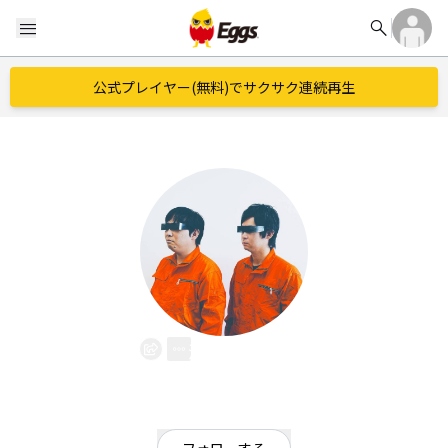
search
menu
公式プレイヤー(無料)でサクサク連続再生
津別電機
EggsID：
miyata29
34
フォロワー