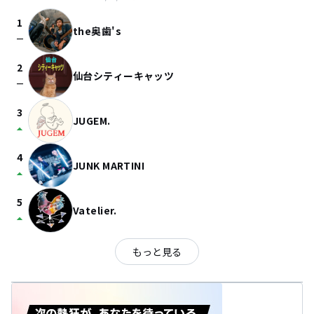
1
the奥歯's
check_indeterminate_small
2
仙台シティーキャッツ
check_indeterminate_small
3
JUGEM.
arrow_drop_up
4
JUNK MARTINI
arrow_drop_up
5
Vatelier.
arrow_drop_up
もっと見る