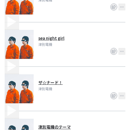
sea night girl
津別電機
ザ☆ナード！
津別電機
津別電機のテーマ