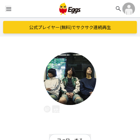
search
menu
公式プレイヤー(無料)でサクサク連続再生
standard sky
EggsID：
st_sk_official
111
フォロワー