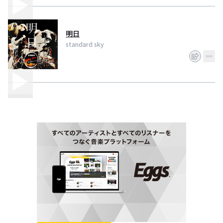
明日
standard sky