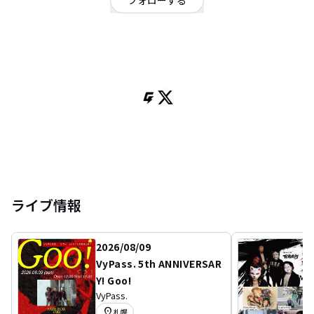
フォローする
北海道
ロック
/
パンク・メロコア・ハードコア
北海道十勝 standard sky
Vo.&Gt. ニイツケイヤ / Ba. Kota / Dr. ニイツアキヒト
ライブ情報
2026/08/09
VyPass. 5th ANNIVERSAR
Y! Goo!
VyPass.
location_on
札幌