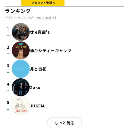
ランキング
デイリーランキング・
2026/08/09
付
1
the奥歯's
check_indeterminate_small
2
仙台シティーキャッツ
check_indeterminate_small
3
月と徒花
arrow_drop_up
4
Zoku
arrow_drop_up
5
JUGEM.
arrow_drop_up
もっと見る