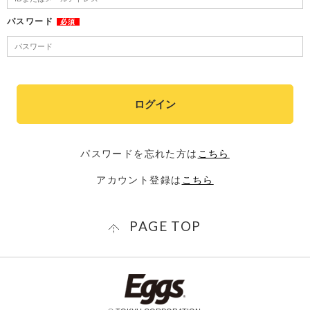
パスワード
ログイン
パスワードを忘れた方は
こちら
アカウント登録は
こちら
PAGE TOP