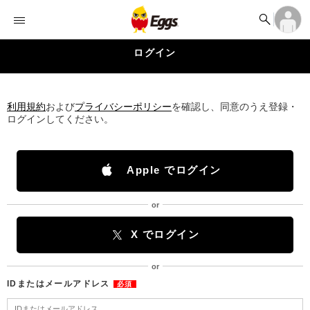


オーディション


ランキング
ログイン
アカウント登録

記事
ログイン
ログイン

タイムライン
アカウント登録

ライブ情報

楽曲アップロード
利用規約
および
プライバシーポリシー
を確認し、同意のうえ登録・
ログインしてください。
Apple でログイン
or
X でログイン
or
IDまたはメールアドレス