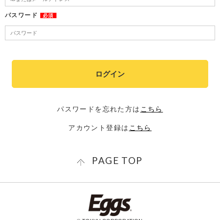
パスワード
ログイン
パスワードを忘れた方は
こちら
アカウント登録は
こちら
PAGE TOP