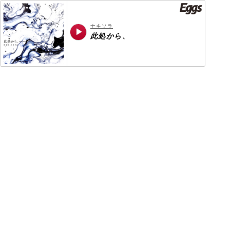
ナキソラ
此処から、