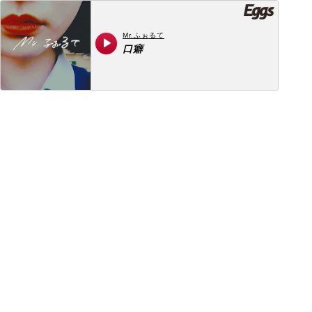
Mr.ふぉるて
口癖