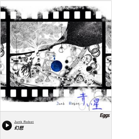
Junk Robot
幻想