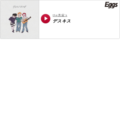
the奥歯's
デスキス