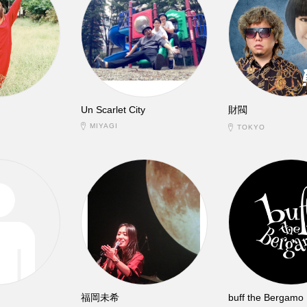
Un Scarlet City
財閥
MIYAGI
TOKYO
福岡未希
buff the Bergamo