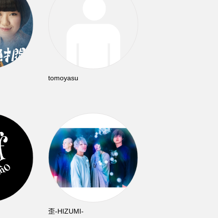
tomoyasu
歪-HIZUMI-