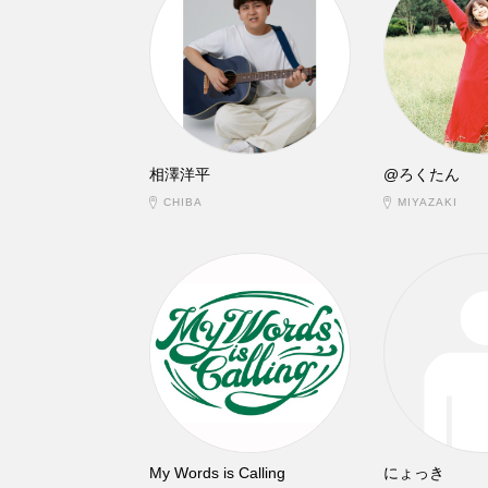
相澤洋平
@ろくたん
CHIBA
MIYAZAKI
My Words is Calling
にょっき