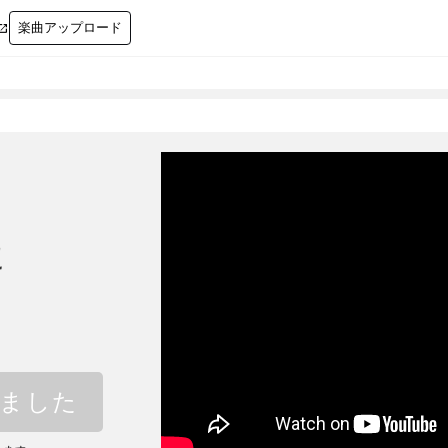
楽曲アップロード

に
しました