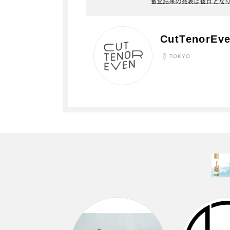
審査結果の発表は後日とな
CutTenorEv
TOKYO