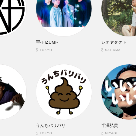
歪-HIZUMI-
シオヤタクト
TOKYO
SAITAMA
うんちバリバリ
半澤弘貴
TOKYO
MIYAGI