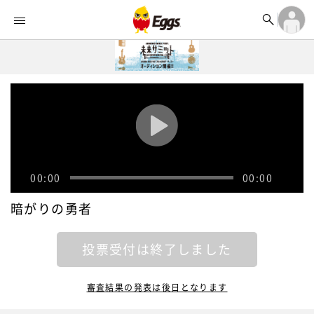


オーディション


ランキング
ログイン

記事
アカウント登録
ログイン

タイムライン
アカウント登録

ライブ情報

楽曲アップロード
00:00
00:00
暗がりの勇者
投票受付は終了しました
審査結果の発表は後日となります