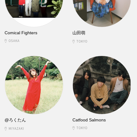
Comical Fighters
山田萌
OSAKA
TOKYO
@ろくたん
Catfood Salmons
TOKYO
MIYAZAKI