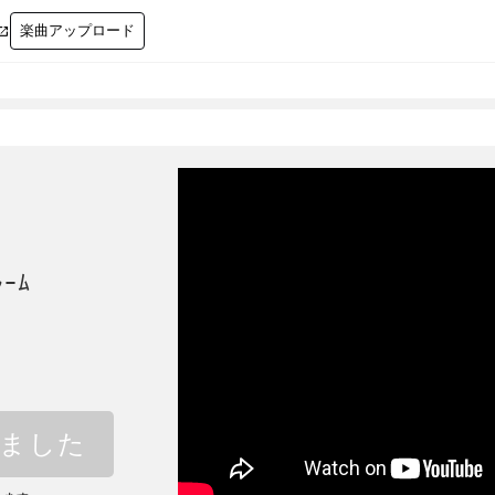
楽曲アップロード

ｰﾑ
しました