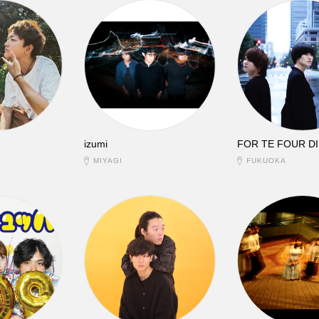
izumi
FOR TE FOUR DI
MIYAGI
FUKUOKA