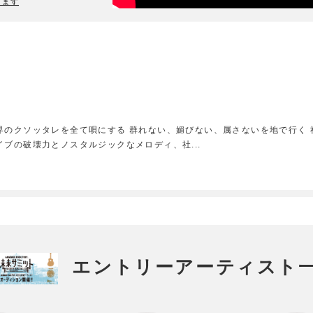
ります
のクソッタレを全て唄にする 群れない、媚びない、属さないを地で行く 社
イブの破壊力とノスタルジックなメロディ、社
...
エントリーアーティスト