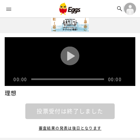


オーディション


ランキング
ログイン

記事
アカウント登録
ログイン

タイムライン
アカウント登録

ライブ情報

楽曲アップロード
00:00
00:00
理想
投票受付は終了しました
審査結果の発表は後日となります