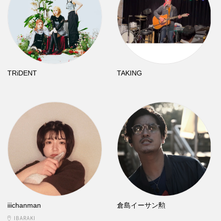
TRiDENT
TAKING
iiichanman
倉島イーサン勲
IBARAKI