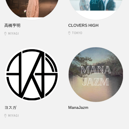
高橋亨明
CLOVERS HIGH
TOKYO
MIYAGI
ヨスガ
ManaJazm
MIYAGI