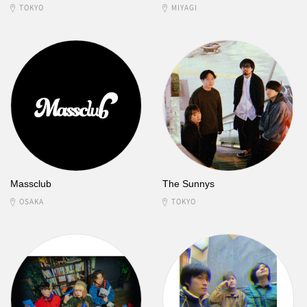
TOKYO
MIYAGI
Massclub
The Sunnys
OSAKA
TOKYO