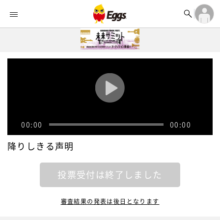


オーディション


ランキング
ログイン

記事
アカウント登録
ログイン

タイムライン
アカウント登録

ライブ情報

楽曲アップロード
00:00
00:00
降りしきる声明
投票受付は終了しました
審査結果の発表は後日となります