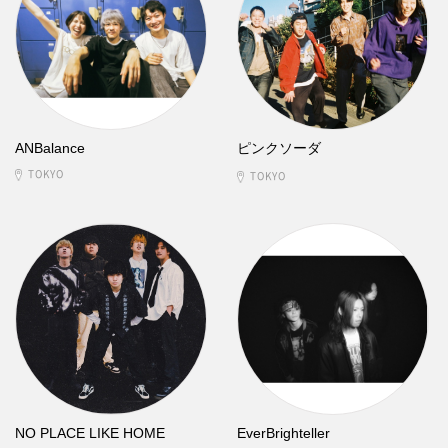
ANBalance
ピンクソーダ
TOKYO
TOKYO
NO PLACE LIKE HOME
EverBrighteller