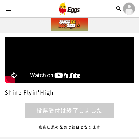


オーディション


ランキング
ログイン

記事
アカウント登録
ログイン

タイムライン
アカウント登録

ライブ情報

楽曲アップロード
Shine Flyin'High
投票受付は終了しました
審査結果の発表は後日となります