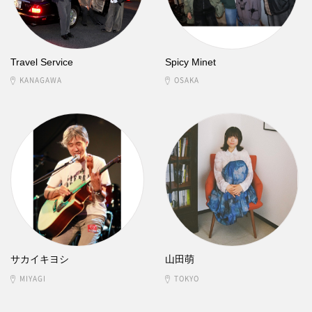
Travel Service
Spicy Minet
KANAGAWA
OSAKA
サカイキヨシ
山田萌
MIYAGI
TOKYO