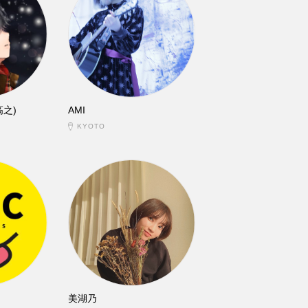
高之)
AMI
KYOTO
美湖乃