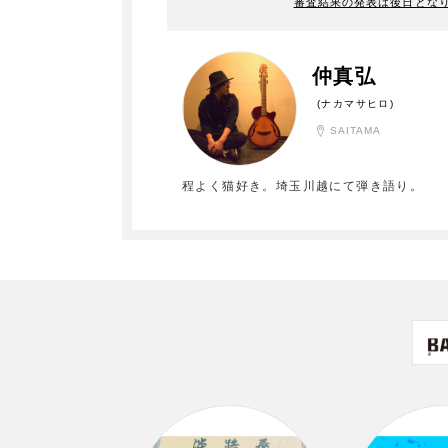
審査結果の発表は後日とな
仲真弘
(ナカマサヒロ)
SAITAMA
程よく猫好き。埼玉川越にて弾き語り。