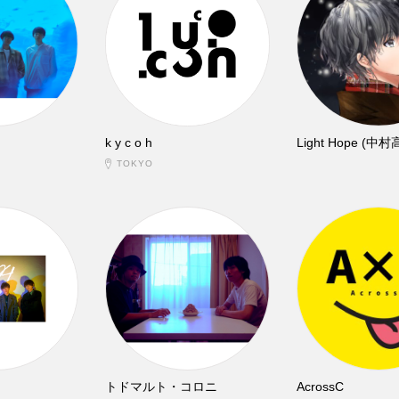
k y c o h
Light Hope (中村
TOKYO
トドマルト・コロニ
AcrossC