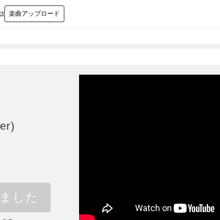
楽曲アップロード

r)
しました