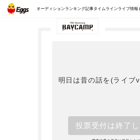
オーディション
ランキング
記事
タイムライン
ライブ情報
明日は昔の話を(ライブve
投票受付は終了