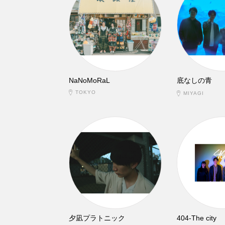
NaNoMoRaL
底なしの青
TOKYO
MIYAGI
夕凪プラトニック
404-The city