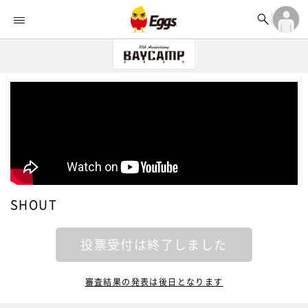


オーディション


ランキング
ログイン

記事
アカウント登録
ログイン

タイムライン
アカウント登録

ライブ情報

楽曲アップロード
SHOUT
投票受付は終了しました
審査結果の発表は後日となります