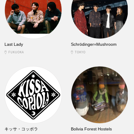
Last Lady
Schrödinger=Mushroom
FUKUOKA
TOKYO
キッサ・コッポラ
Bolivia Forest Hostels