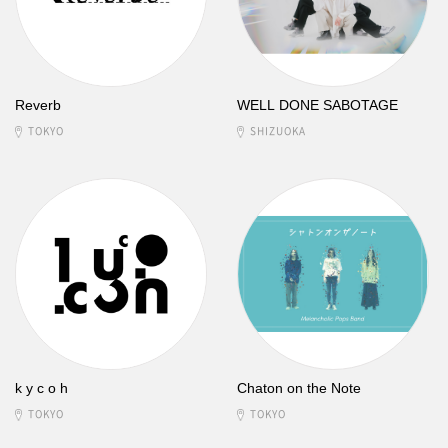
Reverb
WELL DONE SABOTAGE
TOKYO
SHIZUOKA
k y c o h
Chaton on the Note
TOKYO
TOKYO