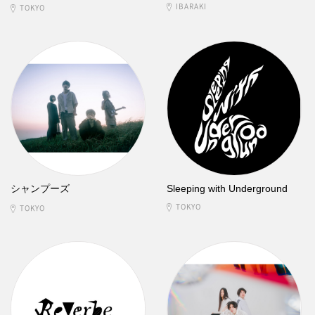
IBARAKI
TOKYO
シャンプーズ
Sleeping with Underground
TOKYO
TOKYO