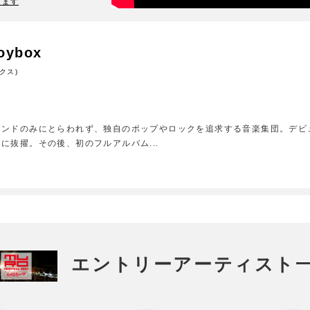
ります
oybox
クス)
のみにとらわれず、独自のポップやロックを追求する音楽集団。デビュー曲「Hel
マに抜擢。その後、初のフルアルバム
...
エントリーアーティスト