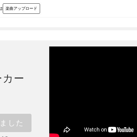
楽曲アップロード

ーカー
しました