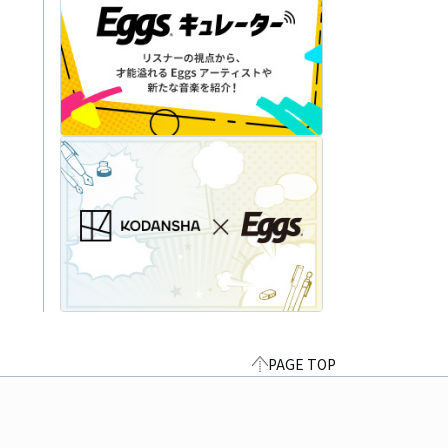
PAGE TOP