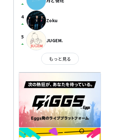
月と徒花
arrow_drop_up
4
Zoku
arrow_drop_up
5
JUGEM.
arrow_drop_up
もっと見る