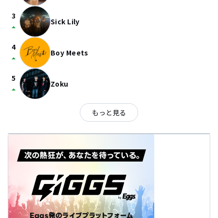
3
Sick Lily
arrow_drop_up
4
Boy Meets
arrow_drop_up
5
Zoku
arrow_drop_up
もっと見る