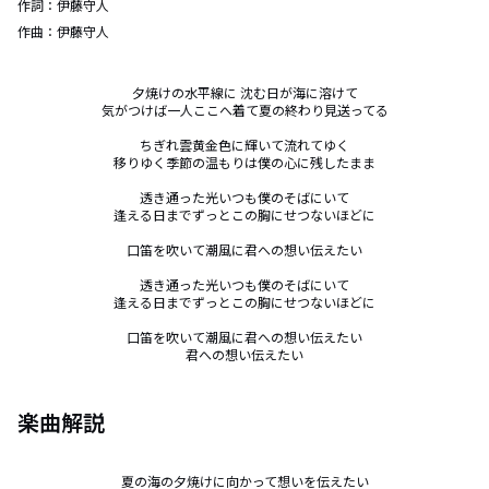
作詞：
伊藤守人
作曲：
伊藤守人
夕焼けの水平線に 沈む日が海に溶けて

気がつけば一人ここへ着て夏の終わり見送ってる

ちぎれ雲黄金色に輝いて流れてゆく

移りゆく季節の温もりは僕の心に残したまま

透き通った光いつも僕のそばにいて

逢える日までずっとこの胸にせつないほどに

口笛を吹いて潮風に君への想い伝えたい

透き通った光いつも僕のそばにいて

逢える日までずっとこの胸にせつないほどに

口笛を吹いて潮風に君への想い伝えたい

君への想い伝えたい
楽曲解説
夏の海の夕焼けに向かって想いを伝えたい
