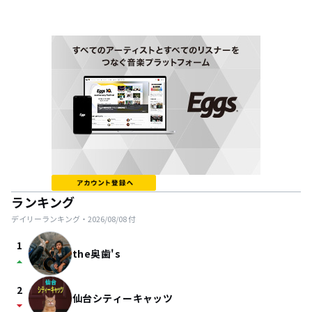
ランキング
デイリーランキング・
2026/08/08
付
1
the奥歯's
arrow_drop_up
2
仙台シティーキャッツ
arrow_drop_down