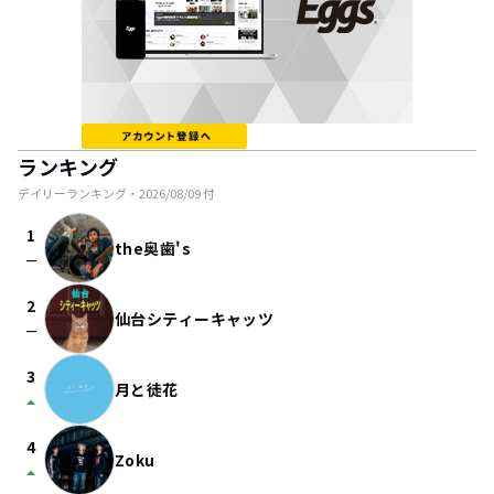
ランキング
デイリーランキング・
2026/08/09
付
1
the奥歯's
check_indeterminate_small
2
仙台シティーキャッツ
check_indeterminate_small
3
月と徒花
arrow_drop_up
4
Zoku
arrow_drop_up