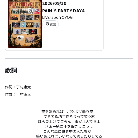
2026/09/19
PAIN'S PARTY DAY4
LIVE labo YOYOGI
location_on
東京
歌詞
作詞：
丁村康太
作曲：
丁村康太
空を眺めれば　ポツポツ曇り空　

てるてる坊主作ろうって笑う君

ほら見上げてごらん　雨が止んでるよ

さぁ一緒に手を繋ぎ歩こうよ

こんな風に世界中の人たちが　

笑いあえればいいなって思ったりしてる
