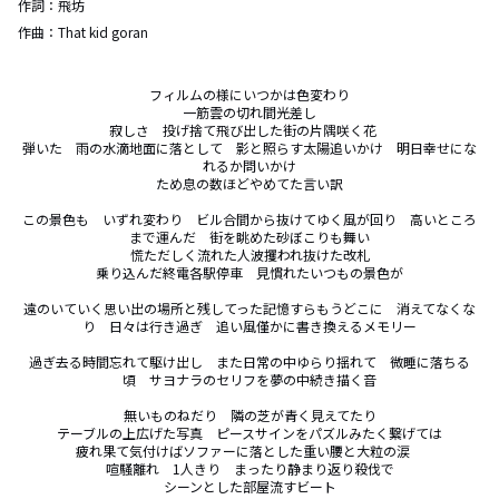
作詞：
飛坊
作曲：
That kid goran
フィルムの様にいつかは色変わり

一筋雲の切れ間光差し

寂しさ　投げ捨て飛び出した街の片隅咲く花　

弾いた　雨の水滴地面に落として　影と照らす太陽追いかけ　明日幸せにな
れるか問いかけ

ため息の数ほどやめてた言い訳

この景色も　いずれ変わり　ビル合間から抜けてゆく風が回り　高いところ
まで運んだ　街を眺めた砂ぼこりも舞い

慌ただしく流れた人波攫われ抜けた改札

乗り込んだ終電各駅停車　見慣れたいつもの景色が

遠のいていく思い出の場所と残してった記憶すらもうどこに　消えてなくな
り　日々は行き過ぎ　追い風僅かに書き換えるメモリー

過ぎ去る時間忘れて駆け出し　また日常の中ゆらり揺れて　微睡に落ちる
頃　サヨナラのセリフを夢の中続き描く音

無いものねだり　隣の芝が青く見えてたり

テーブルの上広げた写真　ピースサインをパズルみたく繋げては

疲れ果て気付けばソファーに落とした重い腰と大粒の涙　

喧騒離れ　1人きり　まったり静まり返り殺伐で

シーンとした部屋流すビート
