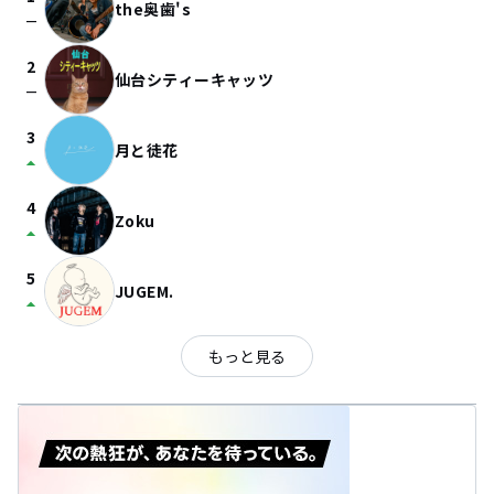
the奥歯's
check_indeterminate_small
2
仙台シティーキャッツ
check_indeterminate_small
3
月と徒花
arrow_drop_up
4
Zoku
arrow_drop_up
5
JUGEM.
arrow_drop_up
もっと見る