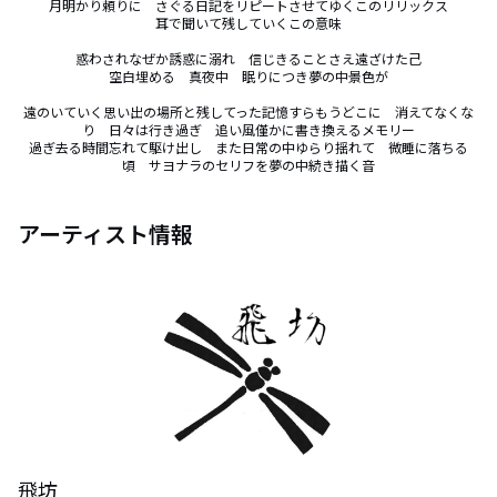
月明かり頼りに　さぐる日記をリピートさせてゆくこのリリックス

耳で聞いて残していくこの意味

惑わされなぜか誘惑に溺れ　信じきることさえ遠ざけた己

空白埋める　真夜中　眠りにつき夢の中景色が

遠のいていく思い出の場所と残してった記憶すらもうどこに　消えてなくな
り　日々は行き過ぎ　追い風僅かに書き換えるメモリー

過ぎ去る時間忘れて駆け出し　また日常の中ゆらり揺れて　微睡に落ちる
頃　サヨナラのセリフを夢の中続き描く音
アーティスト情報
飛坊