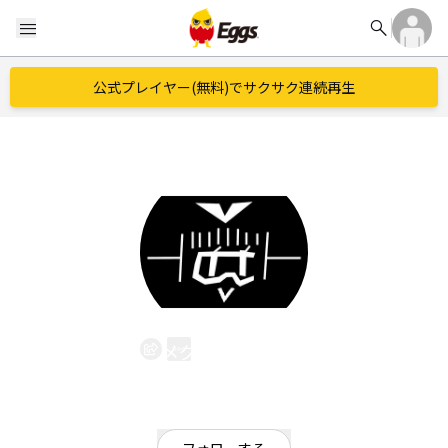
search
menu
公式プレイヤー(無料)でサクサク連続再生
メグとパトロン
EggsID：
0459900024
5
フォロワー