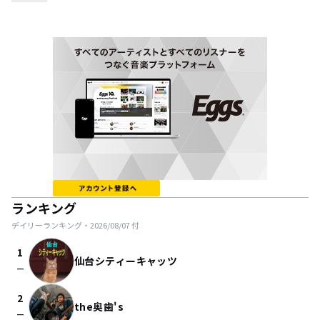
ランキング
デイリーランキング・
2026/08/07
付
1
仙台シティーキャッツ
check_indeterminate_small
2
the奥歯's
check_indeterminate_small