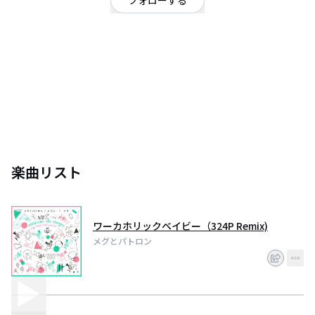
フォローする
東京都
話題の覆面ﾕﾆｯﾄ【さよならﾎﾟﾆｰﾃｰﾙ】のﾒﾝﾊﾞｰでもあるﾒｸﾞによるｿﾛﾕﾆｯﾄ｢ﾒｸﾞと
楽曲リスト
ワーカホリックベイビー（324P Remix)
メグとパトロン