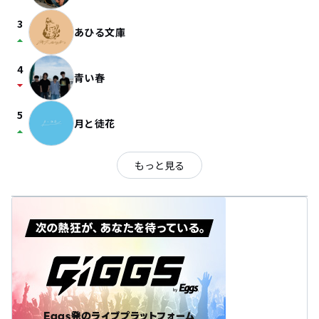
3
あひる文庫
arrow_drop_up
4
青い春
arrow_drop_down
5
月と徒花
arrow_drop_up
もっと見る