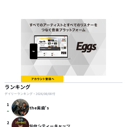
ランキング
デイリーランキング・
2026/08/08
付
1
the奥歯's
arrow_drop_up
2
仙台シティーキャッツ