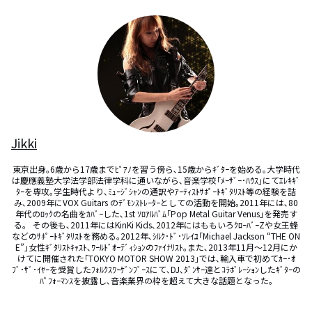
Jikki
東京出身｡6歳から17歳までﾋﾟｱﾉを習う傍ら､15歳からｷﾞﾀｰを始める｡大学時代
は慶應義塾大学法学部法律学科に通いながら､音楽学校｢ﾒｰｻﾞｰ･ﾊｳｽ｣にてｴﾚｷｷﾞ
ﾀｰを専攻｡学生時代より､ﾐｭｰｼﾞｼｬﾝの通訳やｱｰﾃｨｽﾄｻﾎﾟｰﾄｷﾞﾀﾘｽﾄ等の経験を詰
み､2009年にVOX Guitars のﾃﾞﾓﾝｽﾄﾚｰﾀｰとしての活動を開始｡2011年には､80
年代のﾛｯｸの名曲をｶﾊﾞｰした､1st ｿﾛｱﾙﾊﾞﾑ｢Pop Metal Guitar Venus｣を発売す
る｡   その後も､2011年にはKinKi Kids､2012年にはももいろｸﾛｰﾊﾞｰZや女王蜂
などのｻﾎﾟｰﾄｷﾞﾀﾘｽﾄを務める｡2012年､ｼﾙｸ･ﾄﾞ･ｿﾚｲﾕ｢Michael Jackson “THE ON
E”｣女性ｷﾞﾀﾘｽﾄｷｬｽﾄ､ﾜｰﾙﾄﾞｵｰﾃﾞｨｼｮﾝのﾌｧｲﾅﾘｽﾄ｡また､2013年11月～12月にか
けてに開催された｢TOKYO MOTOR SHOW 2013｣では､輸入車で初めてｶｰ･ｵ
ﾌﾞ･ｻﾞ･ｲﾔｰを受賞したﾌｫﾙｸｽﾜｰｹﾞﾝﾌﾞｰｽにて､DJ､ﾀﾞﾝｻｰ達とｺﾗﾎﾞﾚｰｼｮﾝしたｷﾞﾀｰの