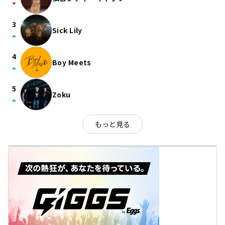
arrow_drop_down
3
Sick Lily
arrow_drop_up
4
Boy Meets
arrow_drop_up
5
Zoku
arrow_drop_up
もっと見る