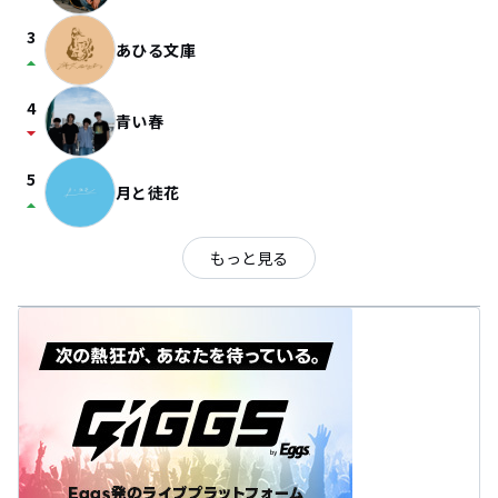
3
あひる文庫
arrow_drop_up
4
青い春
arrow_drop_down
5
月と徒花
arrow_drop_up
もっと見る