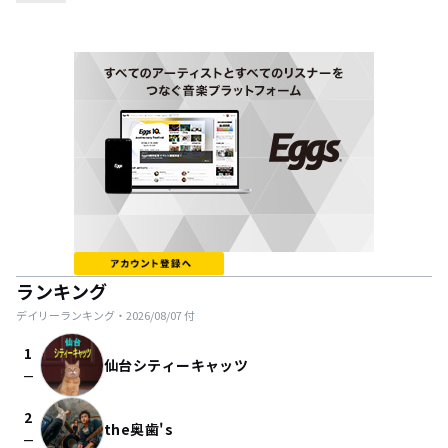
ランキング
デイリーランキング・
2026/08/07
付
1
仙台シティーキャッツ
check_indeterminate_small
2
the奥歯's
check_indeterminate_small