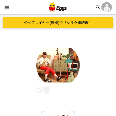
search
menu
公式プレイヤー(無料)でサクサク連続再生
じんプラットホーム
EggsID：
0459900321
10
フォロワー