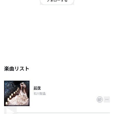
フォローする
東京都
シンガーソングライター
/
オルタナティブ
卓越したﾒﾛﾃﾞｨｾﾝｽ､孤高の作家性､圧倒的な歌唱力を誇る石川智晶｡ ｢see-saw｣
としてﾃﾞﾋﾞｭｰ｡｢機動戦士ｶﾞﾝﾀﾞﾑSEED｣のｴﾝﾃﾞｨﾝｸﾞﾃｰﾏ｢あんなに一緒だったの
に｣をﾋｯﾄさせる｡ その後､石川智晶としてｿﾛ活動を開始｡ｱﾆﾒ｢ぼくらの｣のｵｰﾌﾟ
ﾆﾝｸﾞ曲｢ｱﾝｲﾝｽﾄｰﾙ｣のﾛﾝｸﾞﾋｯﾄで､あえて光を見せない詞の世界と多重ｺｰﾗｽｱｸｼｮﾝ
で独自の｢石川智晶ﾜｰﾙﾄﾞ｣を創りあげた｡その後､｢機動戦士ｶﾞﾝﾀﾞﾑOO｣ｴﾝﾃﾞｨﾝ
ｸﾞﾃｰﾏ｢Prototype｣､｢戦国BASARA3｣の｢逆光｣､｢神様ﾄﾞｫﾙｽﾞ｣の｢不完全燃焼｣
等々ﾋｯﾄ作を生み出している｡2013年から石川智晶LIVE｢裏窓からみえるﾓﾉ｣公
演を勢力的に活動､好評を得ている｡音楽制作ﾌﾞﾗﾝﾄﾞ｢MATERIAL WORLD｣を立
ち上げ､ｱｰﾃｨｽﾄに楽曲提供､ﾌﾟﾛﾃﾞｭｰｽを手がける｡また｢舞台 戦国BASARA｣の劇
中歌など新境地も開く｡2014年は3月にｱﾙﾊﾞﾑ｢前夜｣を発売､今秋10月8日に新ｱ
楽曲リスト
ﾙﾊﾞﾑ｢私のｺｺﾛはそう言ってない｣を発売予定｡今年は2枚ｱﾙﾊﾞﾑを発売するとい
った独自の音楽活動を打ち出している｡現在放送中､ｱﾆﾒ｢戦国BASARRA Judge
END｣のｴﾝﾃﾞｨﾝｸﾞﾃｰﾏを担当｡来年2015年には1月10日｢裏窓からみえるﾓﾉ～北
極星～｣､翌日1月11日には｢時代ﾓﾉ艶歌～好機到来～｣と2daysそれぞれの石川
前夜
石川智晶