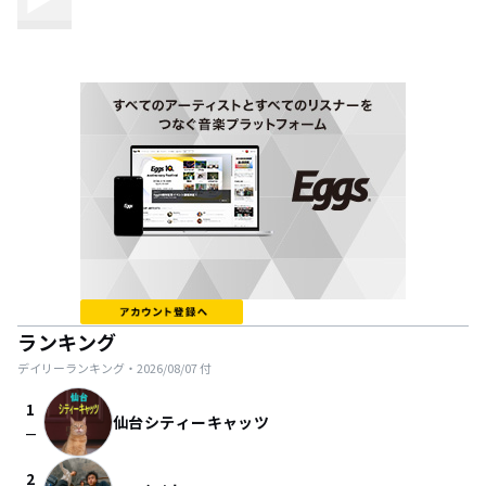
ランキング
デイリーランキング・
2026/08/07
付
1
仙台シティーキャッツ
check_indeterminate_small
2