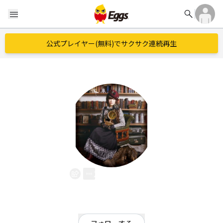
search
menu
公式プレイヤー(無料)でサクサク連続再生
石川智晶
EggsID：
0459900691
35
フォロワー