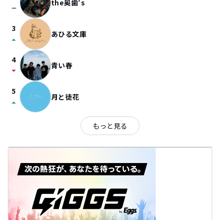
the奥歯's
check_indeterminate_small
3
あひる文庫
arrow_drop_up
4
青い春
arrow_drop_down
5
月と徒花
arrow_drop_up
もっと見る