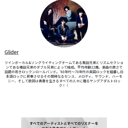
Glider
ツインボーカル&ソングライティングチームである栗田兄弟とリズムセクショ
ンである椿田兄弟のダブル兄弟によって結成。平均年齢22歳。楽曲の良さで
話題の若きロックンロールバンド。'60年代～70年代の英国ロックを踏襲し日
本語ロックに昇華させるその類稀なるセンス、メロディ、サウンド、ハーモ
ニー、そして歌詞は青春を生きるすべての人々に贈るヤングアダルトロッ
ク！！