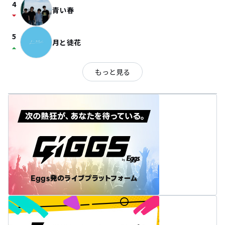
4
青い春
arrow_drop_down
5
月と徒花
arrow_drop_up
もっと見る