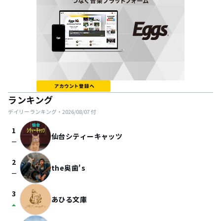
ランキング
デイリーランキング・
2026/08/07
付
1
仙台シティーキャッツ
check_indeterminate_small
2
the奥歯's
check_indeterminate_small
3
あひる文庫
arrow_drop_up