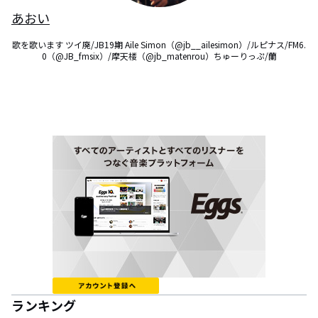
あおい
歌を歌います ツイ廃/JB19期 Aile Simon（@jb__ailesimon）/ルピナス/FM6.
0（@JB_fmsix）/摩天楼（@jb_matenrou）ちゅーりっぷ/蘭
ランキング