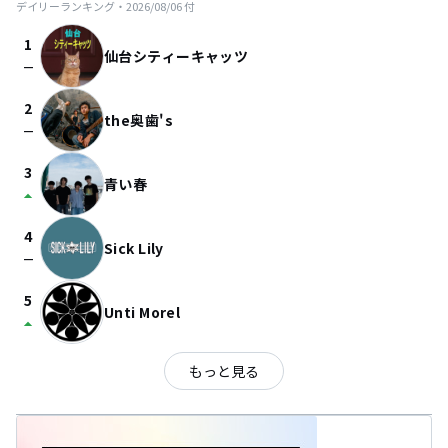
デイリーランキング・
2026/08/06
付
1
仙台シティーキャッツ
check_indeterminate_small
2
the奥歯's
check_indeterminate_small
3
青い春
arrow_drop_up
4
Sick Lily
check_indeterminate_small
5
Unti Morel
arrow_drop_up
もっと見る