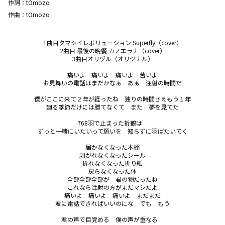
作詞：
tOmozo
作曲：
tOmozo
1曲目タマシイレボリューション Superfly（cover）

2曲目 最後の晩餐 カノエラナ（cover）

3曲目オリヅル（オリジナル）

痛いよ　痛いよ　痛いよ　苦いよ

お見舞いの電話はまだかなぁ　あぁ　注射の時間だ

僕がここに来て２年が経ったね　独りの時間さえもう１年

廻る季節だけには勝てなくて　また　夢を見てた

768羽で止まった折鶴は　

ずっと一緒にいたいって願いを　知らずに羽ばたいてく

届かなくなった本棚

剥がれなくなったシール

折れなくなった折り紙

戻らなくなった体

全部全部全部が　君の物だったね

これなら注射の方がまだマシだよ

痛いよ　痛いよ　痛いよ　まだまだ

君に電話できればいいのにな　でも　もう

君の声で目覚める　僕の声が重なる　
