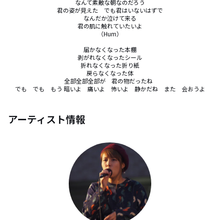
なんて素敵な朝なのだろう

君の姿が見えた　でも君はいないはずで

なんだか泣けて来る

君の肌に触れていたいよ

（Hum）

届かなくなった本棚

剥がれなくなったシール

折れなくなった折り紙

戻らなくなった体

全部全部全部が　君の物だったね  

でも　でも　もう 暗いよ　痛いよ　怖いよ　静かだね　また　会おうよ
アーティスト情報