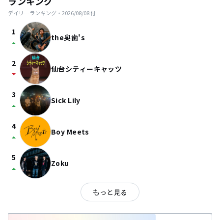
ランキング
デイリーランキング・
2026/08/08
付
1
the奥歯's
arrow_drop_up
2
仙台シティーキャッツ
arrow_drop_down
3
Sick Lily
arrow_drop_up
4
Boy Meets
arrow_drop_up
5
Zoku
arrow_drop_up
もっと見る