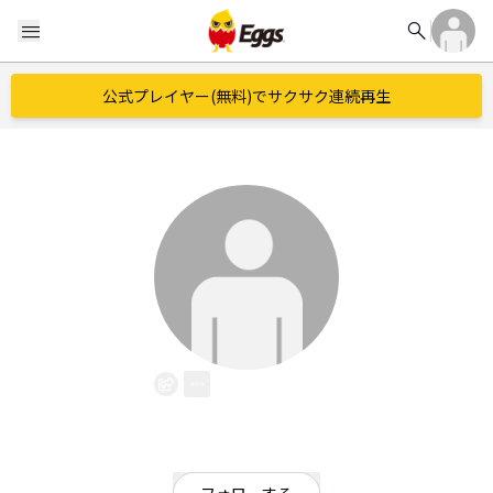
search
menu
公式プレイヤー(無料)でサクサク連続再生
0mg
EggsID：
0mg_band
18
フォロワー