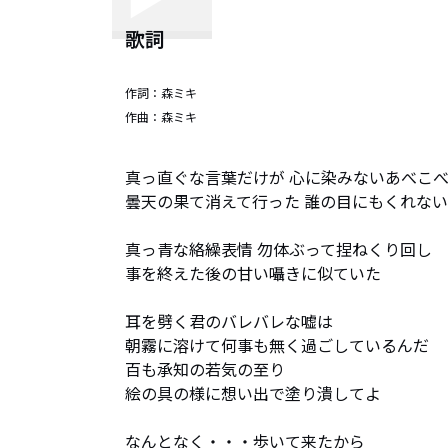
歌詞
作詞：
森ミキ
作曲：
森ミキ
真っ直ぐな言葉だけが 心に染みないあべこべ
曇天の果て消えて行った 誰の目にもくれない
真っ青な絡繰表情 勿体ぶって捏ねくり回し

事を終えた後の甘い囁きに似ていた

耳を劈く君のバレバレな嘘は

朝霧に溶けて何事も無く過ごしているんだ

百も承知の若気の至り

絵の具の様に想い出で塗り潰してよ

なんとなく・・・歩いて来たから
