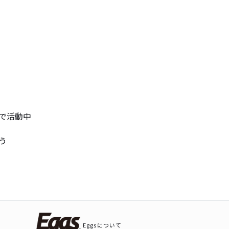
活動中

う
Eggsについて