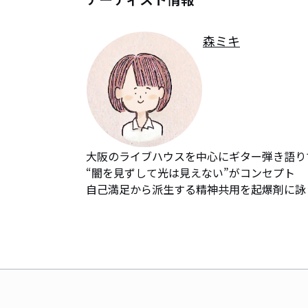
森ミキ
大阪のライブハウスを中心にギター弾き語りで
“闇を見ずして光は見えない”がコンセプト

自己満足から派生する精神共用を起爆剤に詠