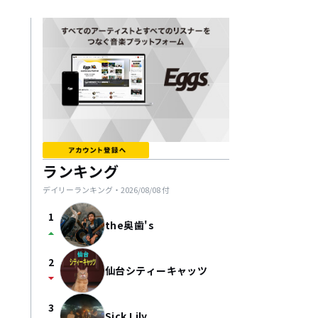
ランキング
デイリーランキング・
2026/08/08
付
1
the奥歯's
arrow_drop_up
2
仙台シティーキャッツ
arrow_drop_down
3
Sick Lily