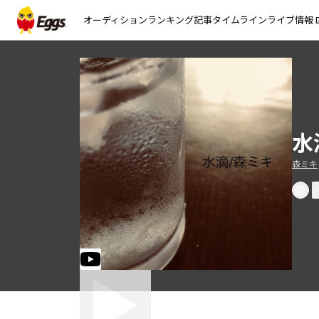
オーディション
ランキング
記事
タイムライン
ライブ情報
open_
水
森ミキ