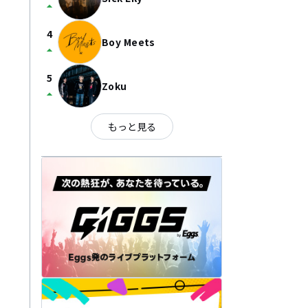
arrow_drop_up
4
Boy Meets
arrow_drop_up
5
Zoku
arrow_drop_up
もっと見る