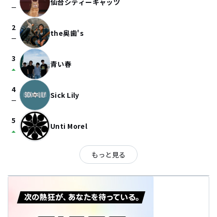
仙台シティーキャッツ
check_indeterminate_small
2
the奥歯's
check_indeterminate_small
3
青い春
arrow_drop_up
4
Sick Lily
check_indeterminate_small
5
Unti Morel
arrow_drop_up
もっと見る