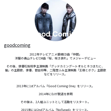
goodcoming
2012年テレビアニメ銀魂ED曲「仲間」

洋服の青山テレビCM曲「桜、咲き誇れ」でメジャーデビュー

その後、俳優松阪桃李主演映画「グッドカミング〜トオルとネコまたに、
猫」の主題歌、俳優、菅田将暉、二階堂ふみ主演映画「王様とボク」主題歌
などをリリース。

2013年に1stアルバム『Good Coming One』をリリース。

2014年にDJが脱退を表明

その後は、2人組ユニットとして活動をリスタート。

2015年には2ndアルバム『NoTuned』をリリース。
