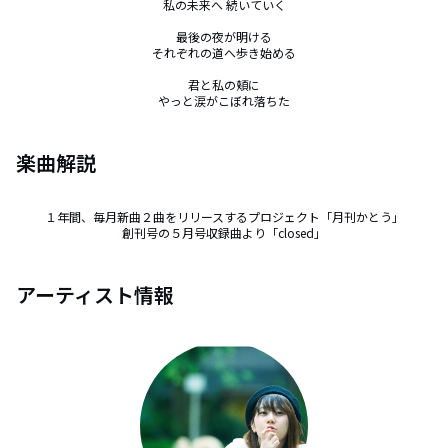
私の未来へ 続いていく

最後の夜が明ける

それぞれの道へ歩き始める

君と私の頬に

やっと涙がこぼれ落ちた
楽曲解説
１年間、毎月新曲２曲をリリースするプロジェクト「月刊かとう」

創刊号の５月号収録曲より「closed」
アーティスト情報