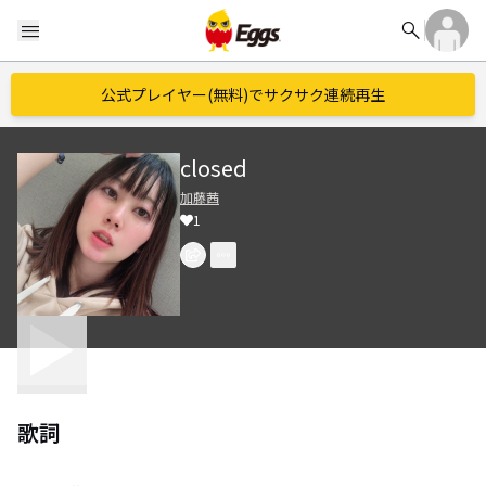
search
menu
公式プレイヤー(無料)でサクサク連続再生
closed
加藤茜
1
歌詞