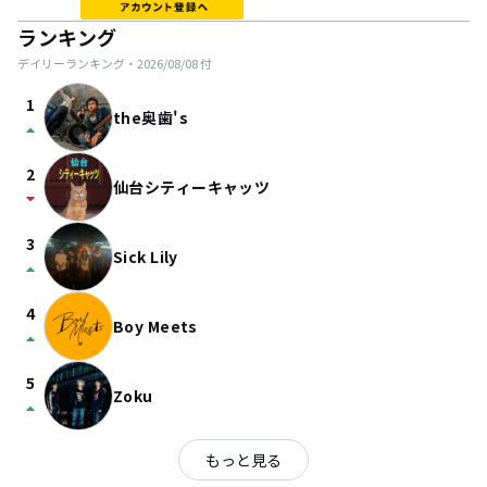
ランキング
デイリーランキング・
2026/08/08
付
1
the奥歯's
arrow_drop_up
2
仙台シティーキャッツ
arrow_drop_down
3
Sick Lily
arrow_drop_up
4
Boy Meets
arrow_drop_up
5
Zoku
arrow_drop_up
もっと見る