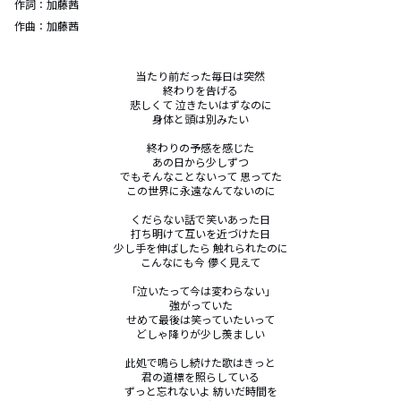
作詞：
加藤茜
作曲：
加藤茜
当たり前だった毎日は突然

終わりを告げる

悲しくて 泣きたいはずなのに

身体と頭は別みたい

終わりの予感を感じた

あの日から少しずつ

でもそんなことないって 思ってた

この世界に永遠なんてないのに

くだらない話で笑いあった日

打ち明けて互いを近づけた日

少し手を伸ばしたら 触れられたのに

こんなにも今 儚く見えて

「泣いたって今は変わらない」

強がっていた

せめて最後は笑っていたいって

どしゃ降りが少し羨ましい

此処で鳴らし続けた歌はきっと

君の道標を照らしている

ずっと忘れないよ 紡いだ時間を
