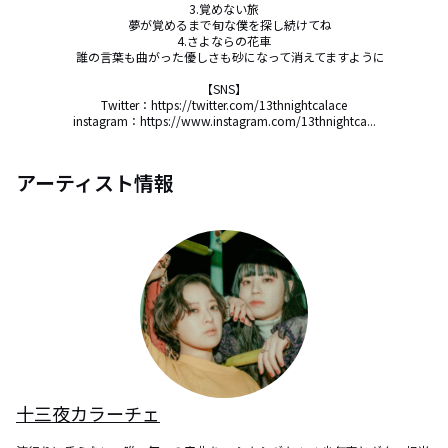
3.覚めない旅

　夢が覚めるまで旬な僕を探し続けてね

4.さよならの花車

　誰の言葉も曲がった優しさも砂になって消えてますように

【SNS】

Twitter：https://twitter.com/13thnightcalace

instagram：https://www.instagram.com/13thnightca...
アーティスト情報
十三夜カラーチェ