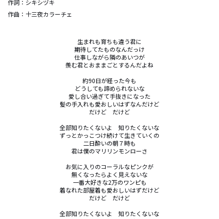
作詞：
シキシヅキ
作曲：
十三夜カラーチェ
生まれも育ちも違う君に

期待してたものなんだっけ

仕事しながら隣のあいつが

羨む君とおままごとするんだよね

約90日が経った今も

どうしても諦められないな

愛し合い過ぎて手抜きになった

髪の手入れも愛おしいはずなんだけど

だけど　だけど

全部知りたくないよ　知りたくないな

ずっとかっこつけ続けて生きていくの

二日酔いの朝７時も

君は僕のマリリンモンローさ

お気に入りのコーラルなピンクが

無くなったらよく見えないな

一番大好きな2万のワンピも

着なれた部屋着も愛おしいはずだけど

だけど　だけど

全部知りたくないよ　知りたくないな
