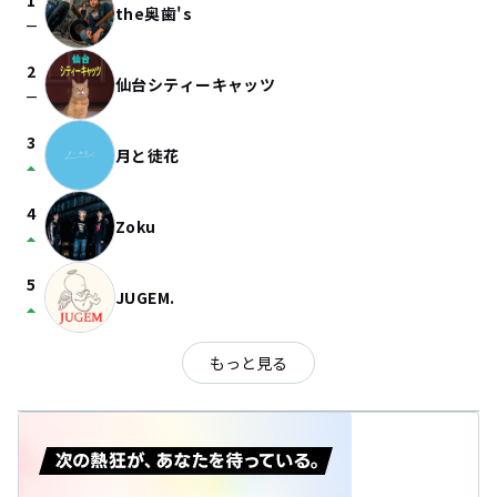
1
the奥歯's
check_indeterminate_small
2
仙台シティーキャッツ
check_indeterminate_small
3
月と徒花
arrow_drop_up
4
Zoku
arrow_drop_up
5
JUGEM.
arrow_drop_up
もっと見る