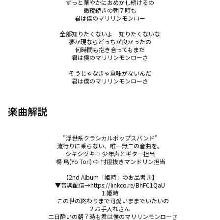
ずっと華やかにおめかし続けるの

徹夜続きの朝７時も

君は僕のマリリンモンロー

全部知りたくないよ　知りたくないな

夢か現ならどっちが良かったの

何時間も抱き合ってもまだ

君は僕のマリリンモンローさ

そうじゃなきゃ意味がないんだ

君は僕のマリリンモンローさ
楽曲解説
”浮世系クラシカルポップスバンド”

流行りに乗らない、唯一無二の音曲を。

シキシヅキ⇨ 少年声とギター担当

 楊 鳥(Yo Tori) ⇨ 忖度抜きマンドリン担当

【2nd Album「姫時」のお品書き】

▼音楽配信→https://linkco.re/BhFC1QaU

1.姫時

　この世の終わりまで可愛いままでいたいの

2.お手入れさん

　二日酔いの朝７時も君は僕のマリリンモンローさ
