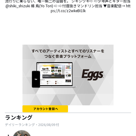
流行りに乗らない、唯一無二の音曲を。 シキシヅキ⇨ ⇨少年声とギター担当 
@shiki_shizuki 楊 鳥(Yo Tori) ⇨ ⇨忖度抜きマンドリン担当 ▼音楽配信→ htt
ps://t.co/z2wkeBI1lk
ランキング
デイリーランキング・
2026/08/09
付