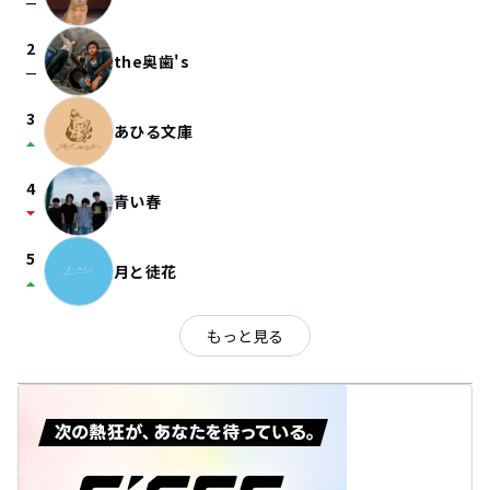
check_indeterminate_small
2
the奥歯's
check_indeterminate_small
3
あひる文庫
arrow_drop_up
4
青い春
arrow_drop_down
5
月と徒花
arrow_drop_up
もっと見る