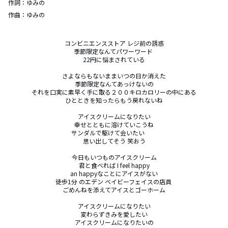
作詞：
ゆみの
作曲：
ゆみの
コンビニエンスストア レジ前の誘惑

季節限定なんてパワーワード 

22円に悩まされている

さよならもないままいつの日か消えた

季節限定なんてあっけないの

それを口実に素早く手に取る２００キロカロリーの中にある

ひとときを知ったらもう戻れないね

アイスクリームになりたい

幸せとともに溶けていこうね

サンダルで駆けて会いたい　　

思い出してそう 笑おう

今日もいつものアイスクリーム

君と食べれば I feel happy

an happyなことにアイスがない

徒歩1分 のエデン ベイビーフェイスの店員 

ごめんねを添えてアイスとゴーホーム

アイスクリームになりたい

変わらずきみを愛したい

アイスクリームになりたいの
