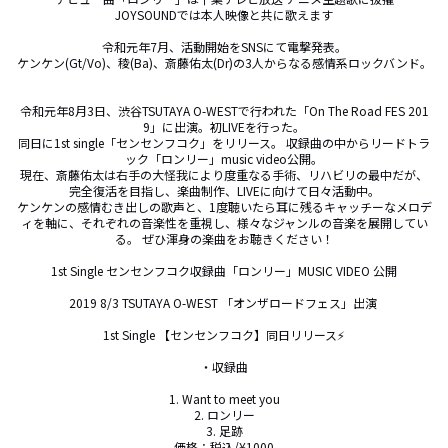
JOYSOUNDでは本人映像と共に歌えます

令和元年7月、活動開始をSNSにて電撃発表。

ケンケン(Gt/Vo)、稜(Ba)、斎藤佑太(Dr)の3人からなる感情系ロックバンド。

令和元年8月3日、渋谷TSUTAYA O-WESTで行われた「On The Road FES 201
9」に出演。初LIVEを行った。

同日に1st single「センセンフコク」をリリース。 収録曲の中からリードトラ
ック「ロンリー」music video公開。

現在、斎藤佑太は右手の大怪我により度重なる手術、リハビリの最中だが、
完全復活を目指し、楽曲制作、LIVEに向けて日々活動中。

ケンケンの感情むき出しの歌声と、1度聴いたら耳に残るキャッチーなメロデ
ィを軸に、それぞれの音楽性を重視し、様々なジャンルの音楽を展開してい
る。 ぜひ渾身の楽曲をお聴きください！

1st Single センセンフコク収録曲「ロンリー」MUSIC VIDEO 公開

2019 8/3 TSUTAYA O-WEST 「オンザロードフェス」出演 

1st Single 【センセンフコク】同日リリース⚡️

・収録曲

1. Want to meet you

2. ロンリー

3. 足跡

価格：税込/¥1000
