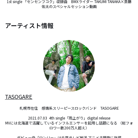
1st single 「センセンフコク」収録曲　BMXライダー TAKUMI TANAKA×斎藤
佑太のスペシャルセッション動画
アーティスト情報
TASOGARE
札幌市在住　感情系スリーピースロックバンド　TASOGARE

2021.07.03  4th single「雨上がり」digital release

MVには北海道で活躍しているインフルエンサーを起用し話題になる （総フォ
ロワー数200万人超え）

デビュー曲「ロンリー」は千葉テレビ放送 アニメ主題歌に抜擢
