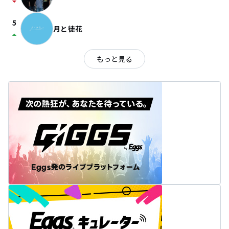
arrow_drop_down
5
月と徒花
arrow_drop_up
もっと見る