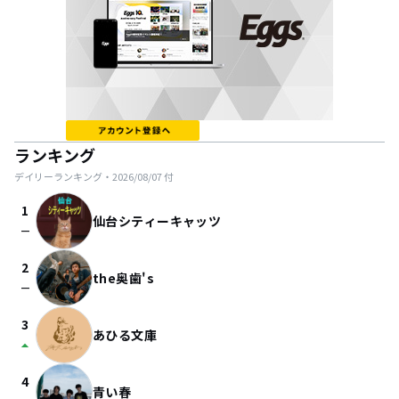
ランキング
デイリーランキング・
2026/08/07
付
1
仙台シティーキャッツ
check_indeterminate_small
2
the奥歯's
check_indeterminate_small
3
あひる文庫
arrow_drop_up
4
青い春