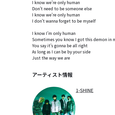
I know we're only human 

Don’t need to be someone else 

I know we're only human 

I don’t wanna forget to be myself

I know I’m only human

Sometimes you know I got this demon in m
You say it’s gonna be all right 

As long as I can be by your side 

Just the way we are
アーティスト情報
1-SHINE