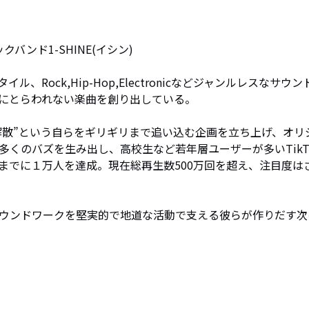
ンド1-SHINE(イシン)

Rock,Hip-Hop,Electronicなどジャンルレスなサウン
にとらわれない楽曲を創り出している。

れば解散”という自らをギリギリまで追い込む企画を立ち上げ、オリ
くのバズを生み出し、高校生など若年層ユーザーが多いTikT
までに１万人を達成。現在総再生数500万回を超え、注目度は
ウンドワークを堅実的で地道な活動で支える彼らが作りだす次