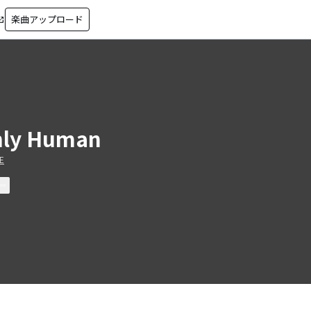
楽曲アップロード
in_new
ly Human
E