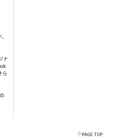
ド、
ジナ
ok
さら
の
PAGE TOP