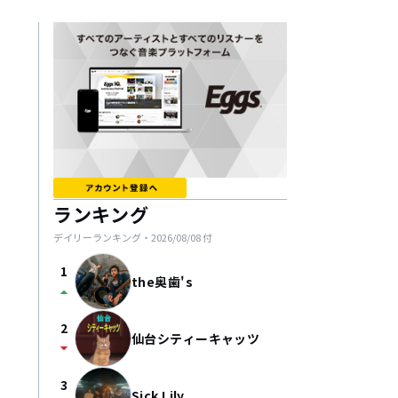
ランキング
デイリーランキング・
2026/08/08
付
1
the奥歯's
arrow_drop_up
2
仙台シティーキャッツ
arrow_drop_down
3
Sick Lily