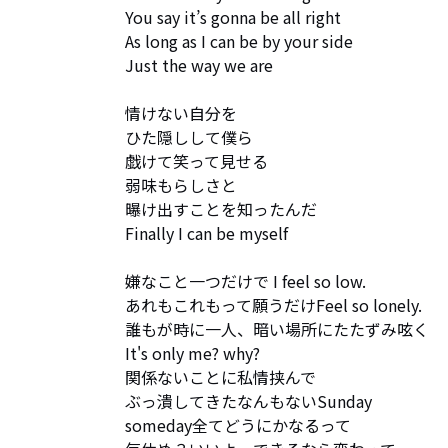
You say it’s gonna be all right 

As long as I can be by your side 

Just the way we are 

情けない自分を

ひた隠しして僕ら

戯けて笑って見せる

弱味もらしさと

曝け出すことを知ったんだ

Finally I can be myself

嫌なこと一つだけで I feel so low.

あれもこれもって願うだけFeel so lonely.

誰もが時に一人、暗い場所にたたずみ呟く

It's only me? why?

関係ないことに私情挟んで

ぶっ潰してきたなんもないSunday 

someday全てどうにかなるって
