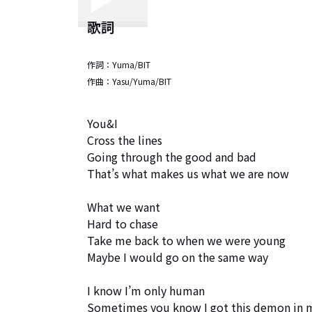
歌詞
作詞：
Yuma/BIT
作曲：
Yasu/Yuma/BIT
You&I

Cross the lines

Going through the good and bad 

That’s what makes us what we are now 

What we want 

Hard to chase

Take me back to when we were young 

Maybe I would go on the same way

I know I’m only human

Sometimes you know I got this demon in m