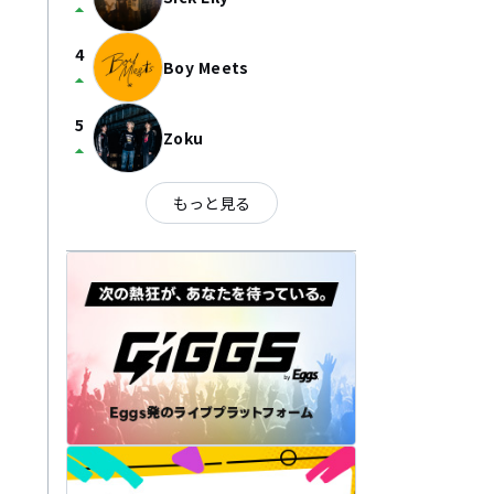
arrow_drop_up
4
Boy Meets
arrow_drop_up
5
Zoku
arrow_drop_up
もっと見る