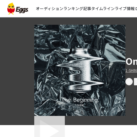
オーディション
ランキング
記事
タイムライン
ライブ情報
open_
On
1-SHIN