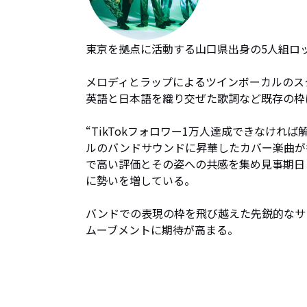
東京を拠点に活動する山口県出身の5人組ロックバ
メロディとラップによるツインボーカルのスタイル、
英語と日本語を織り交ぜた歌詞など既存の枠
“TikTokフォロワー1万人達成できなけ
ルのバンドサウンドに昇華したカバー楽曲が多
で高い評価とその姿への共感を集め見事期日
に勢いを増している。

バンドでの表現の枠を飛び越えた先鋭的なサ
ムーブメントに期待が高まる。