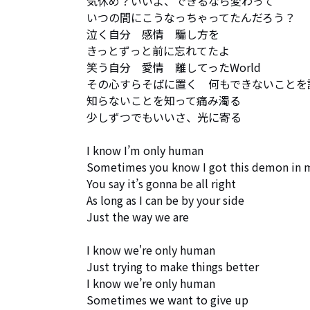
気休め？いいよ、できるなら変わって

いつの間にこうなっちゃってたんだろう？

泣く自分　感情　騙し方を

きっとずっと前に忘れてたよ　

笑う自分　愛情　離してったWorld 

その心すらそばに置く　何もできないことを認
知らないことを知って痛み濁る　

少しずつでもいいさ、光に寄る

I know I’m only human

Sometimes you know I got this demon in m
You say it’s gonna be all right 

As long as I can be by your side 

Just the way we are

I know we're only human

Just trying to make things better

I know we’re only human 

Sometimes we want to give up 
