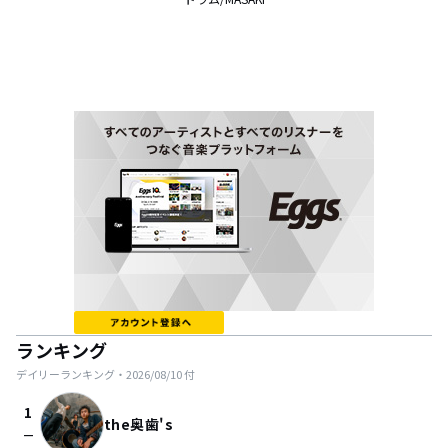
ランキング
デイリーランキング・
2026/08/10
付
1
the奥歯's
check_indeterminate_small