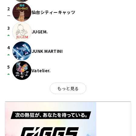
2
仙台シティーキャッツ
check_indeterminate_small
3
JUGEM.
arrow_drop_up
4
JUNK MARTINI
arrow_drop_up
5
Vatelier.
arrow_drop_up
もっと見る