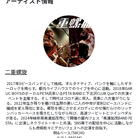
アーティスト情報
二重螺旋
2017年3ピースバンドとして結成。オルタナティブ、パンクを軸にしたギタ
ーロックを鳴らす。都内ライブハウスでのライブを中心に活動。2018年GAR
LIC BOYSのボーカルPETA氏率いるPETA BANDと下北沢CLUB Queでの共演イ
ベントを主催する。そして時代はコロナ過に突入。見事に八方塞がりにな
る。2022年生き残りを賭け往生際の悪い二人の中年が変則2ピースバンドに
編成を変え現在に至る。郷愁を感じさせるメロディにのせ傷だらけのリッケ
ンバッカーベースを搔きむしりながら叫び、高速ツービートとツインペダル
が走る。2024年岐阜県美濃加茂市にて開催の屋内フェス「美濃加茂BAND FE
STA」に出演しネクライトーキーと共演。SNS等での配信を中心に活動しなが
らも虎視眈々とデカいフェスへの出演を目指す。

唄&ベース/TAICHO

ドラム/MASAKI