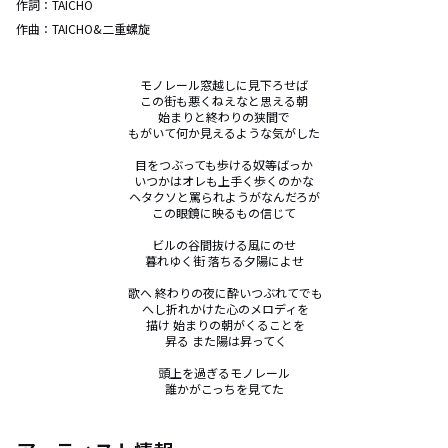
作詞：
TAICHO
作曲：
TAICHO&二重螺旋
モノレール窓越しに見下ろせば

この街も悪くねえなと思える朝

始まりと終わりの狭間で

もがいて何か見えるような気がした

目をつぶっても歩ける奴等ばっか

いつかはオレも上手く歩くのかな

ヘタクソと罵られようがなんだろが

この眼鏡に映るもの信じて

ビルの谷間抜ける風にのせ

暮れゆく街 落ちる夕陽によせ

 歌へ 終わりの夜に酔いつぶれてでも

 へし折れかけた心のメロディを

 描け 始まりの朝がくることを

 昇る また陽は昇ってく

頭上を過ぎるモノレール

誰かがこっちを見てた