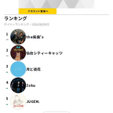
ランキング
デイリーランキング・
2026/08/09
付
1
the奥歯's
check_indeterminate_small
2
仙台シティーキャッツ
check_indeterminate_small
3
月と徒花
arrow_drop_up
4
Zoku
arrow_drop_up
5
JUGEM.
arrow_drop_up