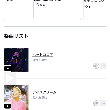
location_on
横浜
楽曲リスト
ホットココア
鈴木友里絵
アイスクリーム
鈴木友里絵