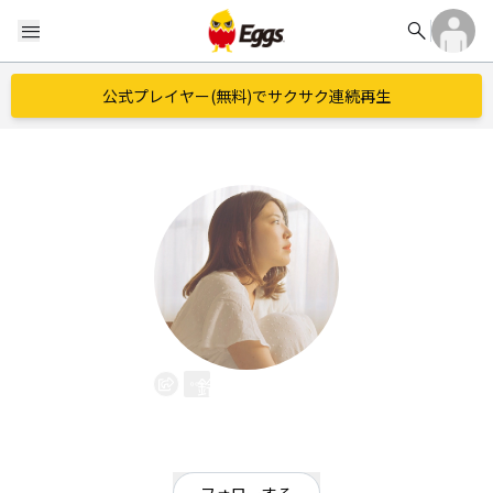
search
menu
公式プレイヤー(無料)でサクサク連続再生
鈴木友里絵
EggsID：
212yurie
283
フォロワー