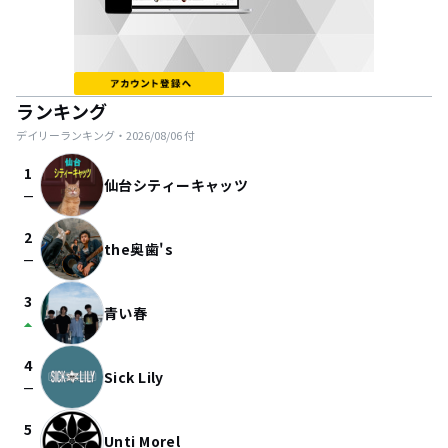
ランキング
デイリーランキング・
2026/08/06
付
1
仙台シティーキャッツ
check_indeterminate_small
2
the奥歯's
check_indeterminate_small
3
青い春
arrow_drop_up
4
Sick Lily
check_indeterminate_small
5
Unti Morel