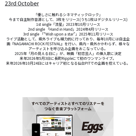
23rd October
「優しさに触れるシネマティックロック」

今まで自主制作音源として、3枚をリリース(うち1枚はデジタルリリース)

1st single「流星」2023年10月リリース

2nd single 「Hand in Hand」2024年4月リリース

3rd single 「”Wish upon a star”」2025年11月リリース

ライブ活動として、県外ライブも精力的に行っており、毎年10月には自主企
画『NAGAMACHI ROCK FESTIVAL』を行い、県内・県外かかわらず、様々な
アーティストを呼び込み企画をおこなっている。

2025年「月の見える日に」が、映画「初恋芸人」の挿入歌に決定

来年2026年5月3日に長町Rippleにて初のワンマンライブ。

来年2026年10月24日にはキャリア初となる仙台PITでの企画を控えている。