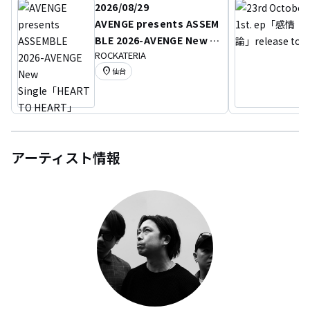
2026/08/29
AVENGE presents ASSEM
BLE 2026-AVENGE New Si
ROCKATERIA
ngle「HEART TO HEAR
location_on
仙台
T」Release–23rd Octob
er 1st ep「感情論」Relea
se Tour-
アーティスト情報