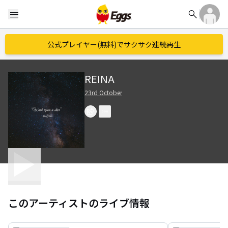
search
menu
公式プレイヤー(無料)でサクサク連続再生
REINA
23rd October
このアーティストのライブ情報