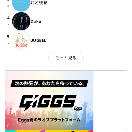
月と徒花
arrow_drop_up
4
Zoku
arrow_drop_up
5
JUGEM.
arrow_drop_up
もっと見る