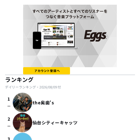
ランキング
デイリーランキング・
2026/08/09
付
1
the奥歯's
check_indeterminate_small
2
仙台シティーキャッツ
check_indeterminate_small
3