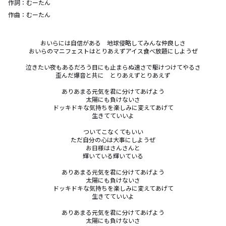
作詞：
むーたん
作曲：
むーたん
おいらには自信がある　地球侵略してみんな仲良しさ

おいらのマニフェストはとりあえずアイス食べ放題にしようぜ

泣きたい夜もあるだろう目にも止まらぬ速さで駆けつけてやるさ

歪んだ爆音と共に　とりあえずとりあえず

ありあまる元気を君に分けてあげよう

太陽にも負けないさ

ドッキドキな気持ちを楽しみに変えてあげて

生きてていいよ

ついてこなくてもいい

ただ自分の心は大事にしようぜ

お日様はさんさんと

輝いている輝いている

ありあまる元気を君に分けてあげよう

太陽にも負けないさ

ドッキドキな気持ちを楽しみに変えてあげて

生きてていいよ

ありあまる元気を君に分けてあげよう

太陽にも負けないさ
