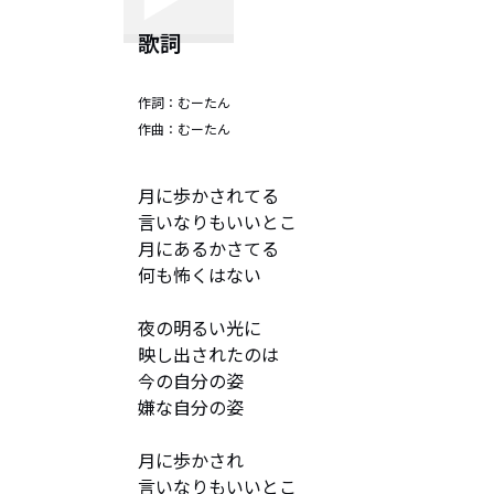
歌詞
作詞：
むーたん
作曲：
むーたん
月に歩かされてる

言いなりもいいとこ

月にあるかさてる

何も怖くはない

夜の明るい光に

映し出されたのは

今の自分の姿

嫌な自分の姿

月に歩かされ

言いなりもいいとこ
