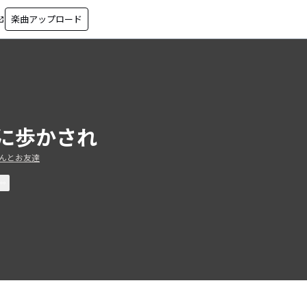
楽曲アップロード
in_new
に歩かされ
んとお友達