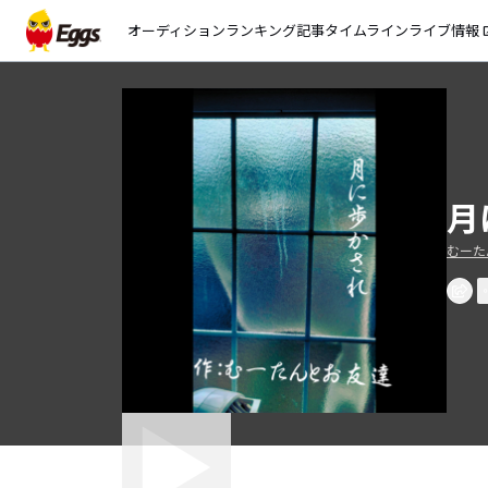
オーディション
ランキング
記事
タイムライン
ライブ情報
open_
月
むーた