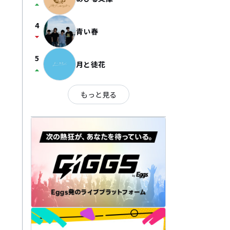
arrow_drop_up
4
青い春
arrow_drop_down
5
月と徒花
arrow_drop_up
もっと見る