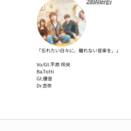
280Allergy
「忘れたい日々に、離れない音楽を。」

Vo/Gt.平原 玲央

Ba.Totti

Gt.優音

Dr.杏奈