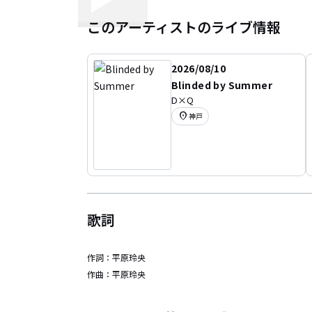
このアーティストのライブ情報
2026/08/10
Blinded by Summer
D×Q
location_on
神戸
歌詞
作詞：
平原玲央
作曲：
平原玲央