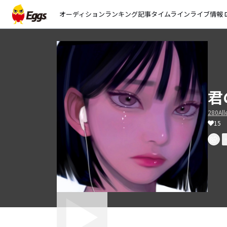
オーディション
ランキング
記事
タイムライン
ライブ情報
open_
君
280All
15