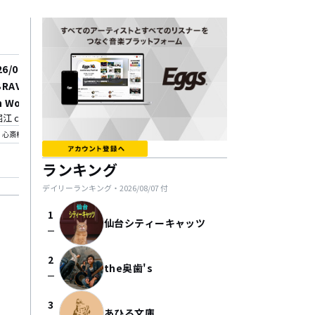
26/08/17
2026/08/18
RAVE SONGS】vol.15 -
DRAFT FES 2026 SUM
h Wonder Tour 2026 -
in OSAKA
 club vijon
HOKAGE
_on
location_on
心斎橋
心斎橋
ランキング
デイリーランキング・
2026/08/07
付
1
仙台シティーキャッツ
check_indeterminate_small
2
the奥歯's
check_indeterminate_small
3
あひる文庫