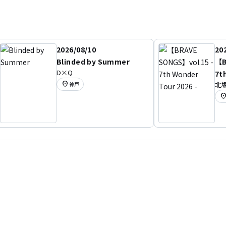
2026/08/10
20
Blinded by Summer
【B
D×Q
7t
location_on
北堀江
神戸
location