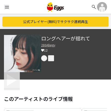
search
menu
公式プレイヤー(無料)でサクサク連続再生
ロングヘアーが揺れて
280Allergy
12
このアーティストのライブ情報