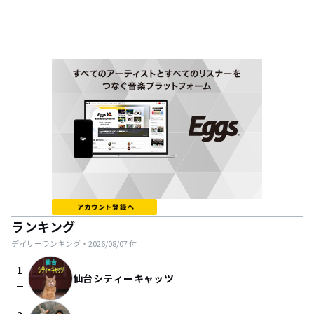
ランキング
デイリーランキング・
2026/08/07
付
1
仙台シティーキャッツ
check_indeterminate_small