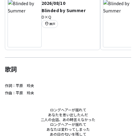
2026/08/10
Blinded by Summer
D×Q
location_on
神戸
歌詞
作詞：
平原 玲央
作曲：
平原 玲央
ロングヘアーが揺れて

あなたを思い出したんだ

二人の会話、あの時言えなかった

ロングヘアーが揺れて

あなたは変わってしまった

あの日の匂いを残して
