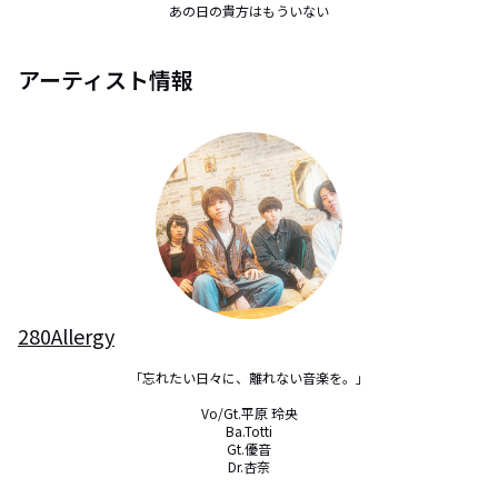
あの日の貴方はもういない
アーティスト情報
280Allergy
「忘れたい日々に、離れない音楽を。」

Vo/Gt.平原 玲央

Ba.Totti

Gt.優音

Dr.杏奈