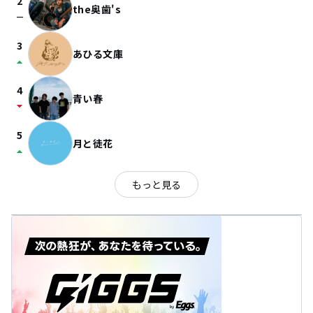
2
the奥歯's
check_indeterminate_small
3
あひる文庫
arrow_drop_up
4
青い春
arrow_drop_down
5
月と徒花
arrow_drop_up
もっと見る