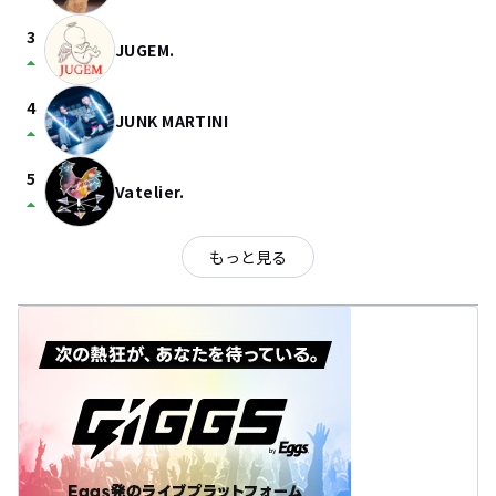
3
JUGEM.
arrow_drop_up
4
JUNK MARTINI
arrow_drop_up
5
Vatelier.
arrow_drop_up
もっと見る