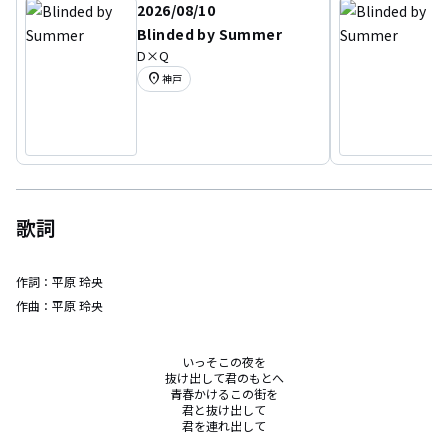
2026/08/10
Blinded by Summer
D×Q
location_on
神戸
歌詞
作詞：
平原 玲央
作曲：
平原 玲央
いっそこの夜を

抜け出して君のもとへ

青春かけるこの街を

君と抜け出して

君を連れ出して