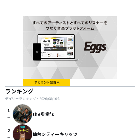
ランキング
デイリーランキング・
2026/08/10
付
1
the奥歯's
check_indeterminate_small
2
仙台シティーキャッツ
check_indeterminate_small