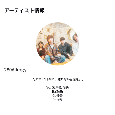
アーティスト情報
280Allergy
「忘れたい日々に、離れない音楽を。」

Vo/Gt.平原 玲央

Ba.Totti

Gt.優音

Dr.杏奈