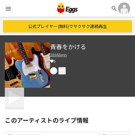
search
menu
公式プレイヤー(無料)でサクサク連続再生
青春をかける
280Allergy
5
このアーティストのライブ情報