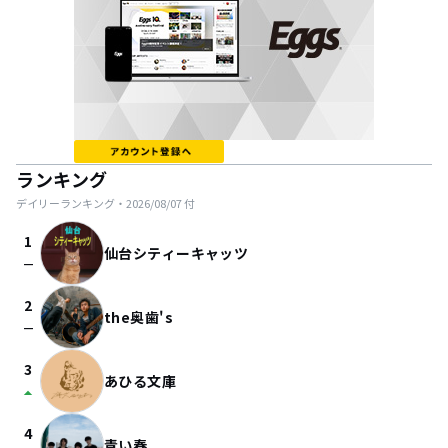
ランキング
デイリーランキング・
2026/08/07
付
1
仙台シティーキャッツ
check_indeterminate_small
2
the奥歯's
check_indeterminate_small
3
あひる文庫
arrow_drop_up
4
青い春