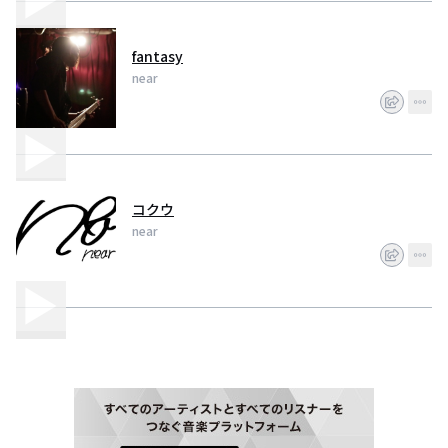
fantasy
near
コクウ
near