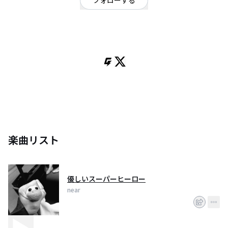
フォローする
沖縄県
オルタナティブ
/
ポップ
Gt.たいが-。Ba.めい Dr.しおり
楽曲リスト
優しいスーパーヒーロー
near