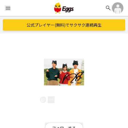
search
menu
公式プレイヤー(無料)でサクサク連続再生
near
EggsID：
28_near_28
7
フォロワー