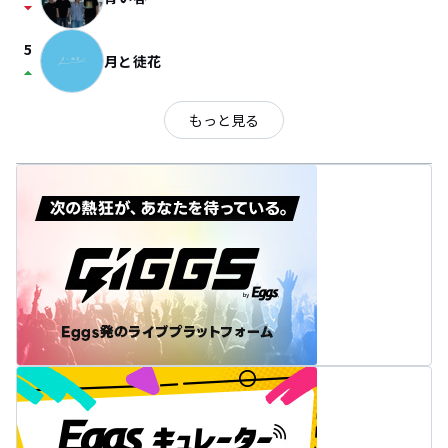
arrow_drop_down
5
月と徒花
arrow_drop_up
もっと見る