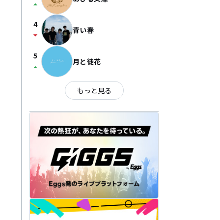
arrow_drop_up
4
青い春
arrow_drop_down
5
月と徒花
arrow_drop_up
もっと見る