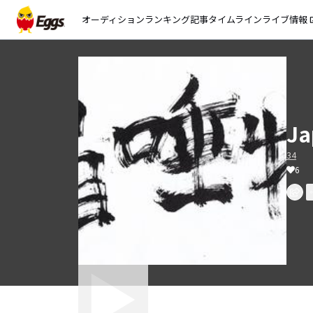
オーディション
ランキング
記事
タイムライン
ライブ情報
open_
Ja
34
6