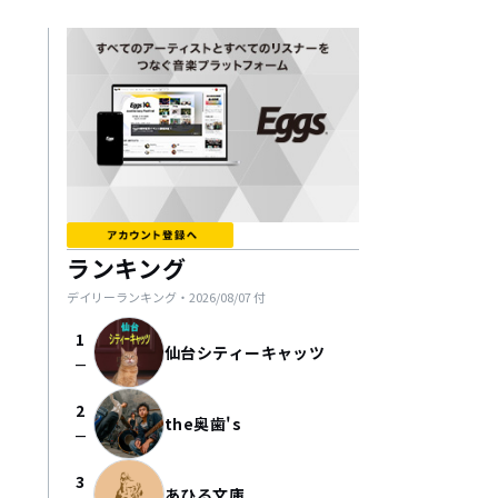
ランキング
デイリーランキング・
2026/08/07
付
1
仙台シティーキャッツ
check_indeterminate_small
2
the奥歯's
check_indeterminate_small
3
あひる文庫