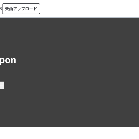
楽曲アップロード
in_new
pon