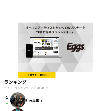
ランキング
デイリーランキング・
2026/08/08
付
1
the奥歯's
arrow_drop_up