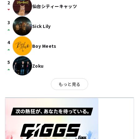
2
仙台シティーキャッツ
arrow_drop_down
3
Sick Lily
arrow_drop_up
4
Boy Meets
arrow_drop_up
5
Zoku
arrow_drop_up
もっと見る