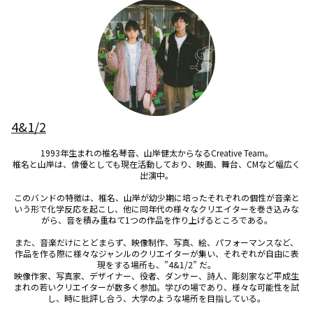
4&1/2
1993年生まれの椎名琴音、山岸健太からなるCreative Team。

椎名と山岸は、俳優としても現在活動しており、映画、舞台、CMなど幅広く
出演中。

このバンドの特徴は、椎名、山岸が幼少期に培ったそれぞれの個性が音楽と
いう形で化学反応を起こし、他に同年代の様々なクリエイターを巻き込みな
がら、音を積み重ねて1つの作品を作り上げるところである。

また、音楽だけにとどまらず、映像制作、写真、絵、パフォーマンスなど、
作品を作る際に様々なジャンルのクリエイターが集い、それぞれが自由に表
現をする場所も、”4&1/2” だ。

映像作家、写真家、デザイナー、役者、ダンサー、詩人、彫刻家など平成生
まれの若いクリエイターが数多く参加。学びの場であり、様々な可能性を試
し、時に批評し合う、大学のような場所を目指している。