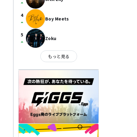
arrow_drop_up
4
Boy Meets
arrow_drop_up
5
Zoku
arrow_drop_up
もっと見る