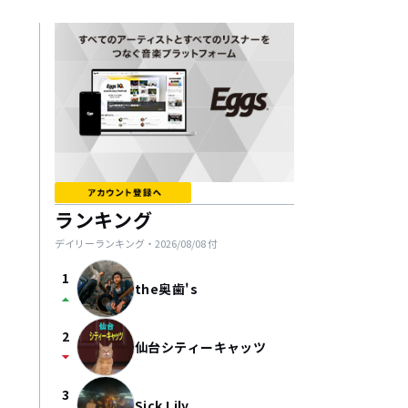
ランキング
デイリーランキング・
2026/08/08
付
1
the奥歯's
arrow_drop_up
2
仙台シティーキャッツ
arrow_drop_down
3
Sick Lily