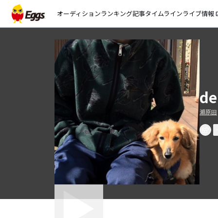
オーディション
ランキング
記事
タイムライン
ライブ情報
open_
d
瀬原田