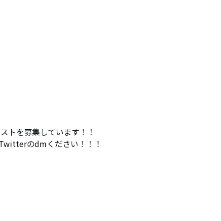
シストを募集しています！！

itterのdmください！！！